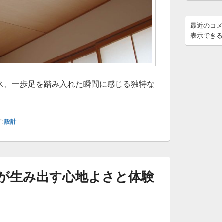
最近のコ
表示でき
ス、一歩足を踏み入れた瞬間に感じる独特な
ーの空間美を紐解く居心地と非日常を生み出す設計の極意
:
設計
が生み出す心地よさと体験