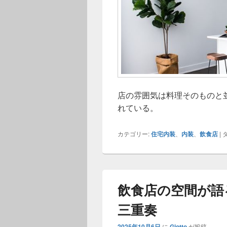
店の雰囲気は料理そのものと
れている。
カテゴリー:
住宅内装
、
内装
、
飲食店
|
タ
飲食店の空間が語
三重奏
2025年10月6日
に
Giotto
が投稿