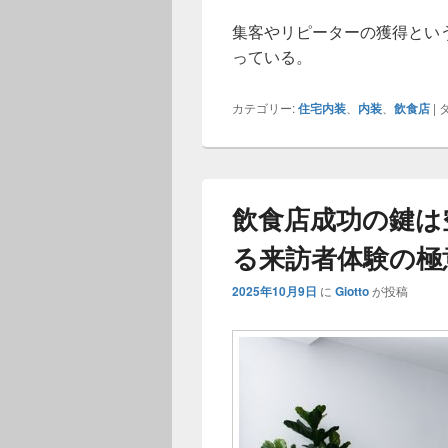
集客やリピーターの獲得とい
っている。
カテゴリー:
住宅内装
、
内装
、
飲食店
|
タ
飲食店成功の鍵は
る来訪者体験の極
2025年10月9日
に
Giotto
が投稿