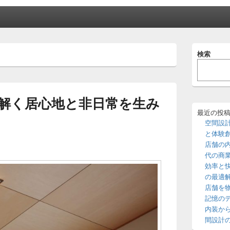
メ
検索
イ
ン
サ
イ
ド
解く居心地と非日常を生み
バ
ー
最近の投
ウ
空間設
ィ
と体験
ジ
店舗の
ェ
代の商
ッ
効率と
ト
エ
の最適
リ
店舗を
ア
記憶の
内装か
間設計