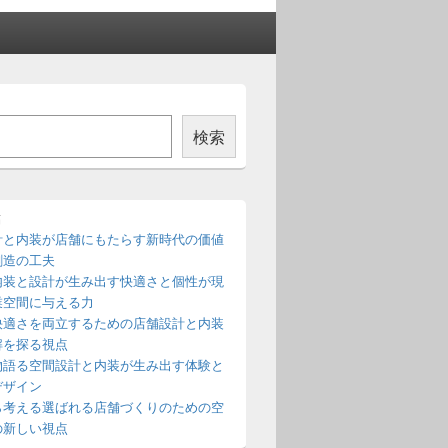
検索
稿
計と内装が店舗にもたらす新時代の価値
創造の工夫
内装と設計が生み出す快適さと個性が現
業空間に与える力
快適さを両立するための店舗設計と内装
解を探る視点
物語る空間設計と内装が生み出す体験と
デザイン
ら考える選ばれる店舗づくりのための空
の新しい視点