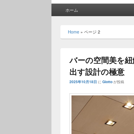
メ
ホーム
イ
ン
メ
Home
»
ページ 2
ニ
ュ
ー
バーの空間美を紐
出す設計の極意
2025年10月18日
に
Giotto
が投稿