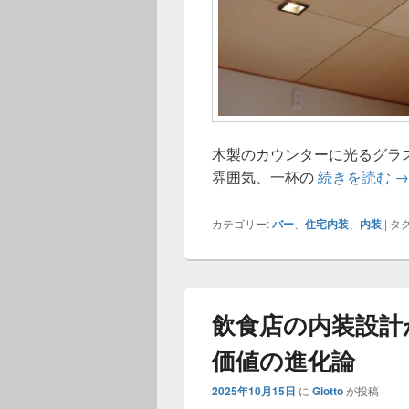
木製のカウンターに光るグラ
バ
雰囲気、一杯の
続きを読む
→
カテゴリー:
バー
、
住宅内装
、
内装
|
タグ
飲食店の内装設計
価値の進化論
2025年10月15日
に
Giotto
が投稿