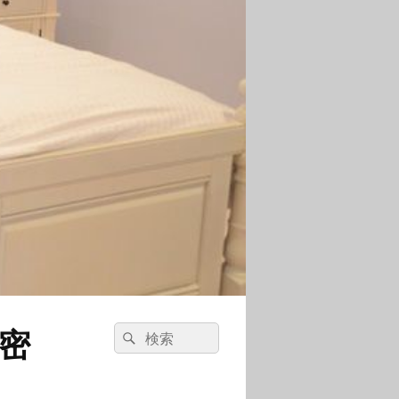
密
検
検
索:
索