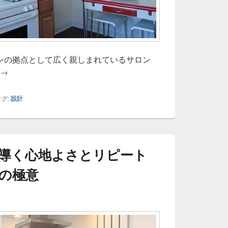
ンの拠点として広く親しまれているサロン
利用者に選ばれ続けるサロンの設計と内装が生み出す心地よさ
→
グ:
設計
導く心地よさとリピート
の極意