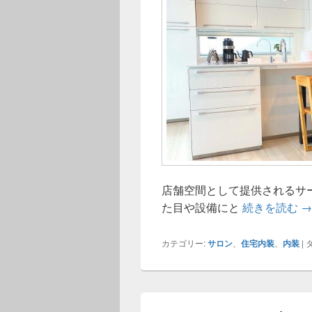
店舗空間として提供されるサ
サ
た目や設備にと
続きを読む
→
カテゴリー:
サロン
、
住宅内装
、
内装
|
タ