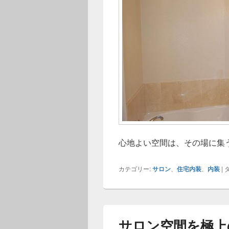
心地よい空間は、その場に集
カテゴリー:
サロン
、
住宅内装
、
内装
|
タ
サロン空間を極上