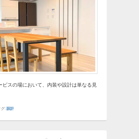
ービスの場において、内装や設計は単なる見
ロン空間設計が導く心地よさとリピートを生む空間づくりの極
グ:
設計