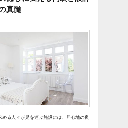
の真髄
求める人々が足を運ぶ施設には、居心地の良
ロン空間を極上の癒しに変える内装と設計が紡ぐ魅力と工夫の