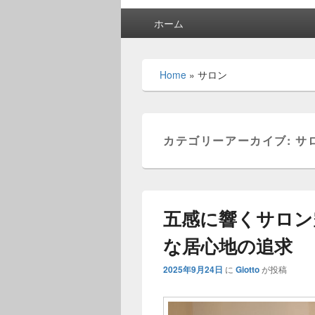
メ
ホーム
イ
ン
メ
Home
»
サロン
ニ
ュ
ー
カテゴリーアーカイブ:
サ
五感に響くサロン
な居心地の追求
2025年9月24日
に
Giotto
が投稿