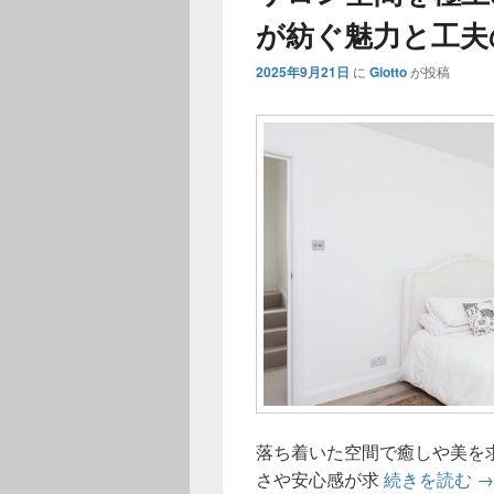
が紡ぐ魅力と工夫
2025年9月21日
に
Giotto
が投稿
落ち着いた空間で癒しや美を
サ
さや安心感が求
続きを読む
→