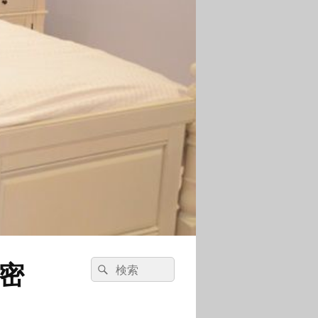
密
検
検
索:
索