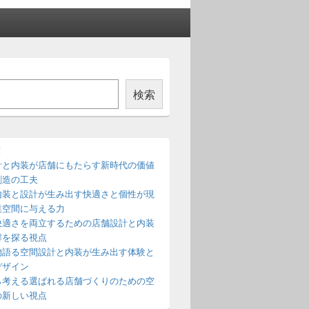
検索
稿
計と内装が店舗にもたらす新時代の価値
創造の工夫
内装と設計が生み出す快適さと個性が現
業空間に与える力
快適さを両立するための店舗設計と内装
解を探る視点
物語る空間設計と内装が生み出す体験と
デザイン
ら考える選ばれる店舗づくりのための空
の新しい視点