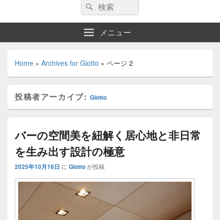
検
検
索:
索
メニュー
Home
»
Archives for Giotto
»
ページ 2
投稿者アーカイブ:
Giotto
バーの空間美を紐解く居心地と非日常
を生み出す設計の極意
2025年10月18日
に
Giotto
が投稿