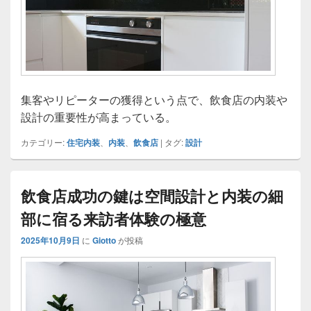
集客やリピーターの獲得という点で、飲食店の内装や
設計の重要性が高まっている。
カテゴリー:
住宅内装
、
内装
、
飲食店
|
タグ:
設計
飲食店成功の鍵は空間設計と内装の細
部に宿る来訪者体験の極意
2025年10月9日
に
Giotto
が投稿