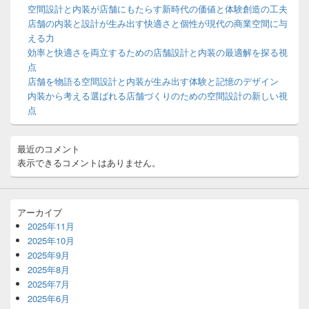
ン
ー
空間設計と内装が店舗にもたらす新時代の価値と体験創造の工夫
ウ
店舗の内装と設計が生み出す快適さと個性が現代の商業空間に与
ィ
える力
ジ
効率と快適さを両立するための店舗設計と内装の最適解を探る視
ェ
ッ
点
ト
店舗を物語る空間設計と内装が生み出す体験と記憶のデザイン
エ
内装から考える選ばれる店舗づくりのための空間設計の新しい視
リ
点
ア
最近のコメント
表示できるコメントはありません。
アーカイブ
2025年11月
2025年10月
2025年9月
2025年8月
2025年7月
2025年6月