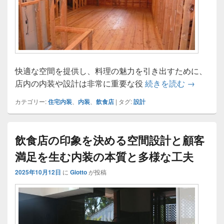
快適な空間を提供し、料理の魅力を引き出すために、
飲食店の
店内の内装や設計は非常に重要な役
続きを読む
→
カテゴリー:
住宅内装
、
内装
、
飲食店
|
タグ:
設計
飲食店の印象を決める空間設計と顧客
満足を生む内装の本質と多様な工夫
2025年10月12日
に
Giotto
が投稿