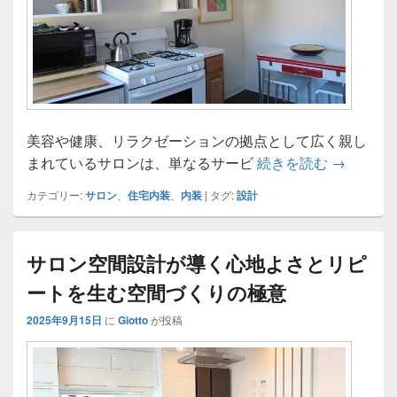
美容や健康、リラクゼーションの拠点として広く親し
利用者に
まれているサロンは、単なるサービ
続きを読む
→
カテゴリー:
サロン
、
住宅内装
、
内装
|
タグ:
設計
サロン空間設計が導く心地よさとリピ
ートを生む空間づくりの極意
2025年9月15日
に
Giotto
が投稿