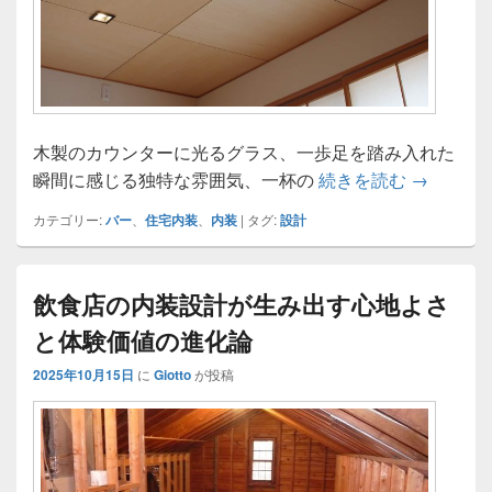
木製のカウンターに光るグラス、一歩足を踏み入れた
バーの空
瞬間に感じる独特な雰囲気、一杯の
続きを読む
→
カテゴリー:
バー
、
住宅内装
、
内装
|
タグ:
設計
飲食店の内装設計が生み出す心地よさ
と体験価値の進化論
2025年10月15日
に
Giotto
が投稿