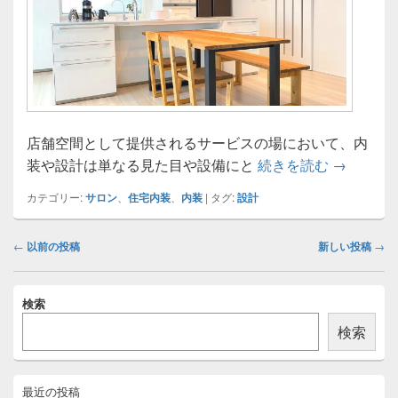
店舗空間として提供されるサービスの場において、内
サロン空
装や設計は単なる見た目や設備にと
続きを読む
→
カテゴリー:
サロン
、
住宅内装
、
内装
|
タグ:
設計
投
←
以前の投稿
新しい投稿
→
稿
ナ
メ
ビ
検索
イ
ゲ
ン
検索
ー
サ
イ
シ
ド
ョ
バ
最近の投稿