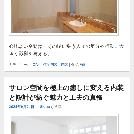
心地よい空間は、その場に集う人々の気分や行動に大
きく影響を与える。
カテゴリー:
サロン
、
住宅内装
、
内装
|
タグ:
設計
サロン空間を極上の癒しに変える内装
と設計が紡ぐ魅力と工夫の真髄
2025年9月21日
に
Giotto
が投稿