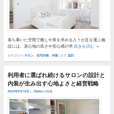
落ち着いた空間で癒しや美を求める人々が足を運ぶ施
サロン空
設には、居心地の良さや安心感が求
続きを読む
→
カテゴリー:
サロン
、
住宅内装
、
内装
|
タグ:
設計
利用者に選ばれ続けるサロンの設計と
内装が生み出す心地よさと経営戦略
2025年9月18日
に
Giotto
が投稿