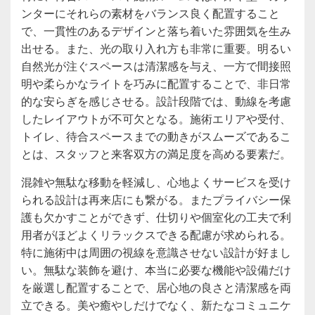
ンターにそれらの素材をバランス良く配置すること
で、一貫性のあるデザインと落ち着いた雰囲気を生み
出せる。また、光の取り入れ方も非常に重要。明るい
自然光が注ぐスペースは清潔感を与え、一方で間接照
明や柔らかなライトを巧みに配置することで、非日常
的な安らぎを感じさせる。設計段階では、動線を考慮
したレイアウトが不可欠となる。施術エリアや受付、
トイレ、待合スペースまでの動きがスムーズであるこ
とは、スタッフと来客双方の満足度を高める要素だ。
混雑や無駄な移動を軽減し、心地よくサービスを受け
られる設計は再来店にも繋がる。またプライバシー保
護も欠かすことができず、仕切りや個室化の工夫で利
用者がほどよくリラックスできる配慮が求められる。
特に施術中は周囲の視線を意識させない設計が好まし
い。無駄な装飾を避け、本当に必要な機能や設備だけ
を厳選し配置することで、居心地の良さと清潔感を両
立できる。美や癒やしだけでなく、新たなコミュニケ