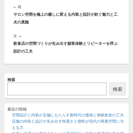
稿
前
←
前
ナ
サロン空間を極上の癒しに変える内装と設計が紡ぐ魅力と工
の
ビ
夫の真髄
投
ゲ
稿:
ー
次
次
→
シ
飲食店の空間づくりが生み出す顧客体験とリピーターを呼ぶ
の
ョ
設計の工夫
投
ン
稿:
メ
検索
イ
ン
検索
サ
イ
ド
バ
最近の投稿
ー
空間設計と内装が店舗にもたらす新時代の価値と体験創造の工夫
ウ
店舗の内装と設計が生み出す快適さと個性が現代の商業空間に与
ィ
える力
ジ