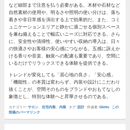
など細部まで注意を払う必要がある。木材や石材など
自然素材の使用や、明るさや照明の使い分けは、落ち
着きや非日常感を演出する上で効果的だ。また、コミ
ュニケーションエリアと静かに過ごせる個別スペース
を兼ね備えることで幅広いニーズに対応できる。さら
に、安全性や清掃性、使いやすい収納の導入は、日々
の快適さやお客様の安心感につながる。五感に訴えか
ける香りや音楽、触覚への配慮も重要であり、空間に
いるだけでリラックスできる体験を提供できる。
トレンドが変化しても「居心地の良さ」「安心感」
「機能性」の本質は変わらず、内装や設計にこだわり
抜くことが、空間そのものをブランドやおもてなしの
象徴とし、特別な体験へと昇華させるのである。
カテゴリー:
サロン
、
住宅内装
、
内装
タグ:
設計
作成者:
Giotto
この
投稿のパーマリンク
投